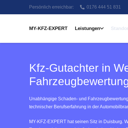
Persönlich erreichbar:
0176 444 51 831
MY-KFZ-EXPERT
Leistungen
Stando
Kfz-Gutachter in We
Fahrzeugbewertun
Unabhängige Schaden- und Fahrzeugbewertung für
technischer Berufserfahrung in der Automobilbra
MY-KFZ-EXPERT hat seinen Sitz in Duisburg. Wes