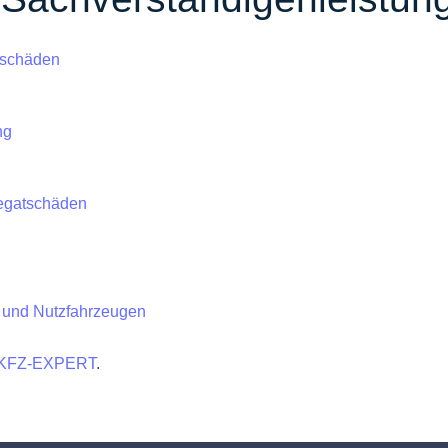
gschäden
ng
regatschäden
 und Nutzfahrzeugen
Y-KFZ-EXPERT
.