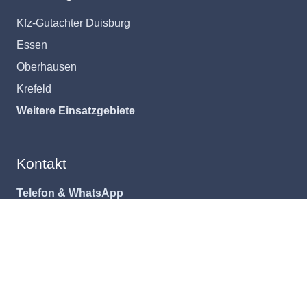
Kfz-Gutachter Duisburg
Essen
Oberhausen
Krefeld
Weitere Einsatzgebiete
Kontakt
Telefon & WhatsApp
0176 444 51 831
E-Mail
info@my-kfz-expert.de
Beim Öffnen von WhatsApp werden Daten an WhatsApp
beziehungsweise Meta übermittelt.